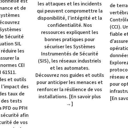
tionnelle est
les attaques et les incidents
de terra
rmance et de
qui peuvent compromettre la
vertébr
 systèmes
disponibilité, l’intégrité et la
Contrôl
Découvrez
confidentialité. Nos
(CCI). 
 Systèmes
ressources expliquent les
fiable e
e Sécurité
bonnes pratiques pour
d’assure
luation SIL
sécuriser les Systèmes
opératio
réduire les
Instrumentés de Sécurité
données
assurer la
(SIS), les réseaux industriels
Explorez
 normes CEI
et les automates.
protoco
I 61511.
Découvrez nos guides et outils
réseau 
des et outils
pour anticiper les menaces et
pour opt
l’impact des
renforcer la résilience de vos
infrastr
des taux de
installations.
[En savoir plus
[En savo
 des tests
→]
la PFD ou PFH
sécurité afin
curité de vos