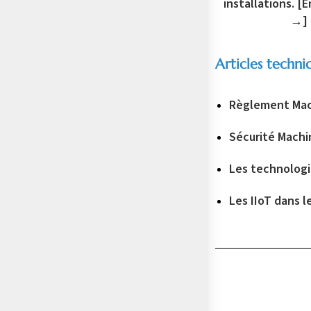
installations.
[E
→]
Articles techni
Règlement Mac
Sécurité Machi
Les technologie
Les IIoT dans l