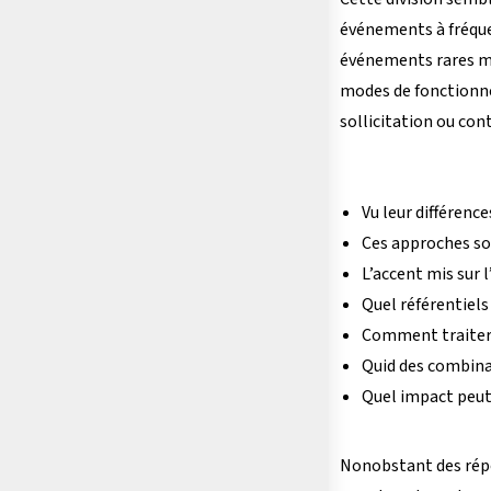
événements à fréquen
événements rares ma
modes de fonctionnem
sollicitation ou con
Vu leur différence
Ces approches son
L’accent mis sur l
Quel référentiels
Comment traiter 
Quid des combina
Quel impact peut 
Nonobstant des répon