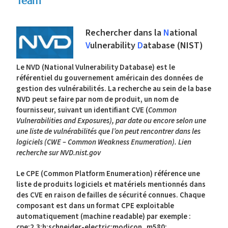
Team
Rechercher dans la
N
ational
V
ulnerability
D
atabase (NIST)
Le NVD (National Vulnerability Database) est le
référentiel du gouvernement américain des données de
gestion des vulnérabilités. La recherche au sein de la base
NVD peut se faire par nom de produit, un nom de
fournisseur, suivant un identifiant CVE (
Common
Vulnerabilities and Exposures), par date ou encore selon une
une liste de vulnérabilités que l’on peut rencontrer dans les
logiciels (CWE – Common Weakness Enumeration).
Lien
recherche sur NVD.nist.gov
Le CPE (Common Platform Enumeration) référence une
liste de produits logiciels et matériels mentionnés dans
des CVE en raison de failles de sécurité connues. Chaque
composant est dans un format CPE exploitable
automatiquement (machine readable) par exemple :
cpe:2.3:h:schneider-electric:modicon_m580: …