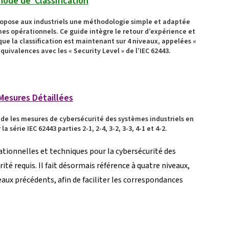
ode de Classification
propose aux industriels une méthodologie simple et adaptée
èmes opérationnels. Ce guide intègre le retour d’expérience et
ue la classification est maintenant sur 4 niveaux, appelées «
 équivalences avec les « Security Level » de l’IEC 62443.
Mesures Détaillées
ide les mesures de cybersécurité des systèmes industriels en
a série IEC 62443 parties 2-1, 2-4, 3-2, 3-3, 4-1 et 4-2.
ionnelles et techniques pour la cybersécurité des
ité requis. Il fait désormais référence à quatre niveaux,
aux précédents, afin de faciliter les correspondances